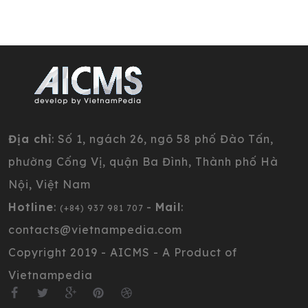
Địa chỉ
: Số 1, ngách 26, ngõ 58 phố Đào Tấn,
phường Cống Vị, quận Ba Đình, Thành phố Hà
Nội, Việt Nam
Hotline
:
-
Mail
:
(+84) 937 981 707
contacts@vietnampedia.com
Copyright 2019 - AICMS - A Product of
Vietnampedia