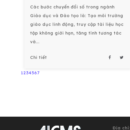
Các bước chuyển đổi số trong ngành
Giáo dục và Đào tạo là: Tạo môi trường
giáo dục linh động, truy cập tài liệu học
tập không giới hạn, tăng tính tương tác
và...
Chi tiết
1
2
3
4
5
6
7
Địa chỉ