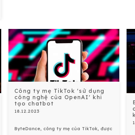
Công ty mẹ TikTok 'sử dụng
công nghệ của OpenAI' khi
tạo chatbot
18.12.2023
ByteDance, công ty mẹ của TikTok, được