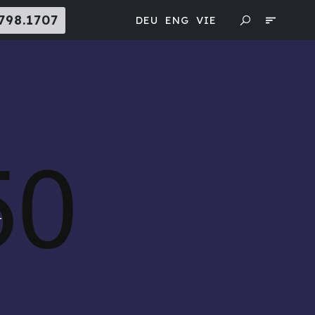
798.1707
DEU
ENG
VIE
T