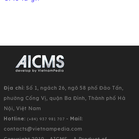
Địa chỉ
: Số 1, ngách 26, ngõ 58 phố Đào Tấn,
phường Cống Vị, quận Ba Đình, Thành phố Hà
Nội, Việt Nam
Hotline
:
-
Mail
:
(+84) 937 981 707
contacts@vietnampedia.com